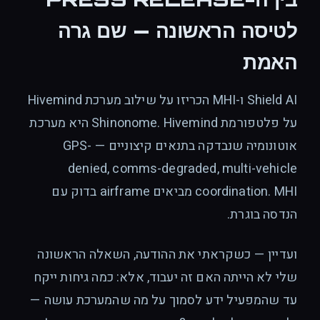
לטיסה הראשונה — שם גרה
האמת
Shield AI ו-MHI הכריזו על שילוב מערכת Hivemind
על פלטפורמת Shinonome. Hivemind היא מערכת
אוטונומיה שנבדקה בתנאים קיצוניים — GPS-
denied, comms-degraded, multi-vehicle
coordination. MHI מביאים airframe בדוק עם
הנדסה בוגרת.
ועדיין — כשקראתי את ההודעה, השאלה הראשונה
שלי לא הייתה האם זה יעבוד, אלא: כמה גיחות ייקח
עד שהמפעיל ידע לסמוך על מה שהמערכת עושה —