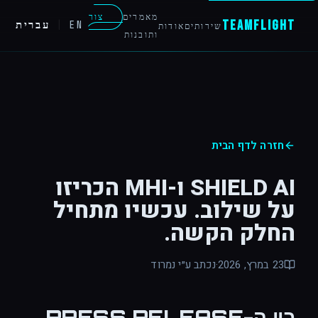
מאמרים
צור
Team
Flight
EN
|
עברית
שירותים
אודות
ותובנות
קשר
חזרה לדף הבית
SHIELD AI ו-MHI הכריזו
על שילוב. עכשיו מתחיל
החלק הקשה.
23 במרץ, 2026
·
נכתב ע״י נמרוד
בין ה-PRESS RELEASE