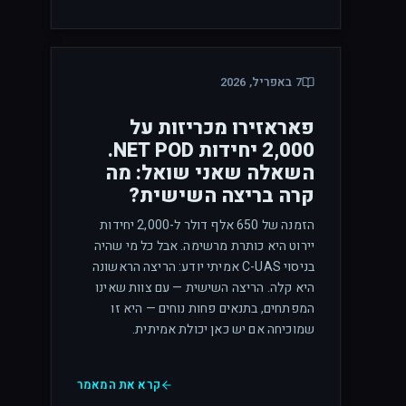
7 באפריל, 2026
פאראזירו מכריזות על
2,000 יחידות NET POD.
השאלה שאני שואל: מה
קרה בריצה השישית?
הזמנה של 650 אלף דולר ל-2,000 יחידות
יירוט היא כותרת מרשימה. אבל כל מי שהיה
בניסוי C-UAS אמיתי יודע: הריצה הראשונה
היא קלה. הריצה השישית — עם צוות שאינו
המפתחים, בתנאים פחות נוחים — היא זו
שמוכיחה אם יש כאן יכולת אמיתית.
קרא את המאמר