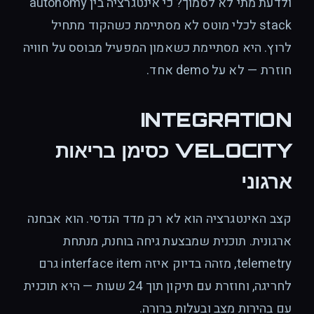
ולדעת מתי לא לסמוך? כי אינטגרציה בין autonomy
stack לכלי מוטס לא מסתיימת כשהקוד מתחיל
לרוץ. היא מסתיימת כשאמון המפעיל מבוסס על חוויה
חוזרת — לא על demo אחד.
INTEGRATION
VELOCITY כסימן בריאות
ארגוני
קצב האינטגרציה הוא לא רק מדד הנדסי. הוא אבחנה
ארגונית. תוכנית שמבצעת גיחה בוחנת, מנתחת
telemetry, מזהה בדיוק איזה interface item גרם
לחריגה, וחוזרת עם תיקון תוך 24 שעות — היא תוכנית
עם בהירות מצב ובעלות ברורה.