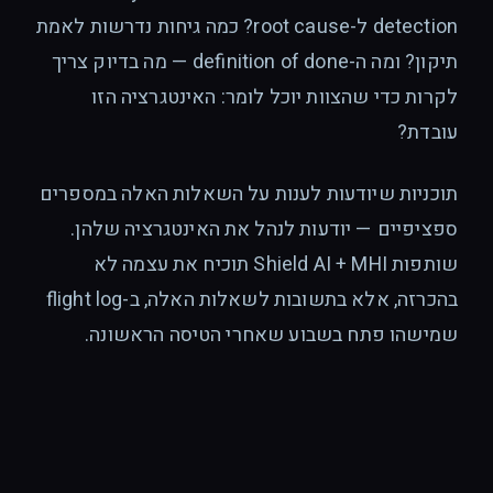
detection ל-root cause? כמה גיחות נדרשות לאמת
תיקון? ומה ה-definition of done — מה בדיוק צריך
לקרות כדי שהצוות יוכל לומר: האינטגרציה הזו
עובדת?
תוכניות שיודעות לענות על השאלות האלה במספרים
ספציפיים — יודעות לנהל את האינטגרציה שלהן.
שותפות Shield AI + MHI תוכיח את עצמה לא
בהכרזה, אלא בתשובות לשאלות האלה, ב-flight log
שמישהו פתח בשבוע שאחרי הטיסה הראשונה.