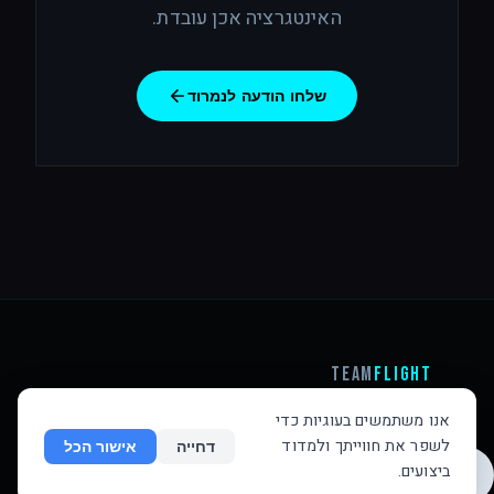
האינטגרציה אכן עובדת.
שלחו הודעה לנמרוד
Team
Flight
הטסת ניסוי מקצועית וליווי פיתוח למערכות כטמ״ם
·
אנו משתמשים בעוגיות כדי
nimrod@teamflight1.com
·
הצהרת נגישות
·
לשפר את חווייתך ולמדוד
דחייה
אישור הכל
מדיניות פרטיות
·
תנאי שימוש
·
מדיניות עוגיות
·
♿
ביצועים.
Instagram
LinkedIn
·